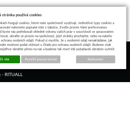
 stránka používá cookies
nkách fungují cookies, které naše společnosti využívají. Jednotlivé typy cookies a
racování naleznete popsané níže v tabulce. Zvolte prosím Vámi preferovanou
d byste nás potřebovali ohledně výkonu vašich práv v souvislosti se zpracováním
tovat, obraťte se prosím na společnost, jejíž stránky procházíte, nebo na našeho
ochranu osobních údajů. Pokud si myslíte, že s osobními údaji nenakládáme, jak
máte možnost podat stížnost u Úřadu pro ochranu osobních údajů. Budeme však
 nejdříve obrátíte přímo na nás a budeme tak moct Váš požadavek obratem vyřešit.
it vše
Povolit pouze nutné
Nastavení
á - RITUALL