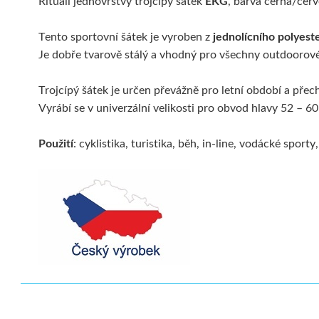
Rituall jednovrstvý trojcípý šátek
EKG
, barva černá/červ
Tento sportovní šátek je vyroben z
jednolícního polyest
Je dobře tvarově stálý a vhodný pro všechny outdoorové a
Trojcípý šátek je určen převážně pro letní období a pře
Vyrábí se v univerzální velikosti pro obvod hlavy 52 – 6
Použití
: cyklistika, turistika, běh, in-line, vodácké spor