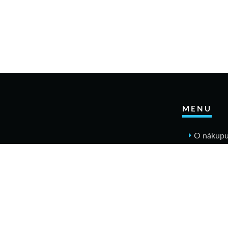
MENU
O nákup
Jak n
Výměn
Rekla
Obcho
Dopr
Kontakt
Tabulky v