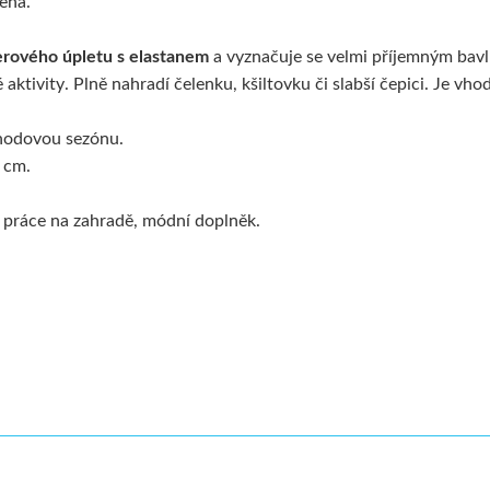
ená.
erového úpletu s elastanem
a vyznačuje se velmi příjemným ba
ktivity. Plně nahradí čelenku, kšiltovku či slabší čepici. Je vho
chodovou sezónu.
0 cm.
ty, práce na zahradě, módní doplněk.