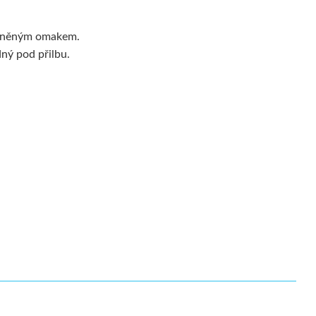
vlněným omakem.
dný pod přilbu.