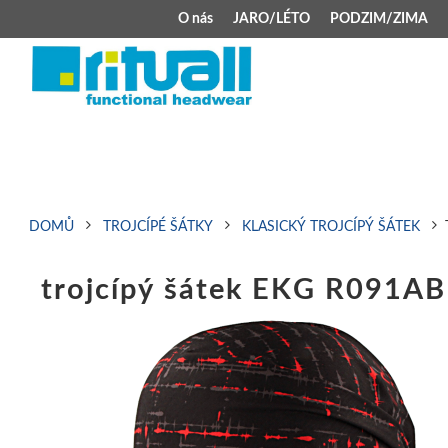
O nás
JARO/LÉTO
PODZIM/ZIMA
JARO/LÉTO
PODZIM/ZIMA
Kšiltovky
Celoroční čepice
Klobouky
Teplá čepice s 
Jarní čepice
Zimní čepice M
DOMŮ
TROJCÍPÉ ŠÁTKY
KLASICKÝ TROJCÍPÝ ŠÁTEK
Šátek typu pirát
Kojenecké zimní
trojcípý šátek EKG R091AB
Zimní čepice na 
Kukly