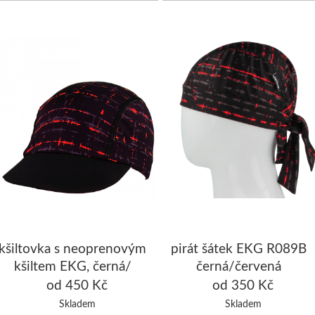
kšiltovka s neoprenovým
pirát šátek EKG R089B
kšiltem EKG, černá/
černá/červená
červená
od 450 Kč
od 350 Kč
Skladem
Skladem