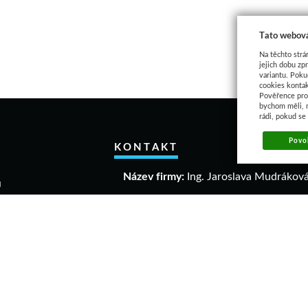
Tato webová
Na těchto strá
jejich dobu zp
variantu. Poku
cookies kontak
Pověřence pro 
bychom měli, 
rádi, pokud se
Povol
KONTAKT
Název firmy:
Ing. Jaroslava Mudrákov
u
akupovat
IČO:
40306640
a a vrácení zboží
DIČ:
CZ 6458061863
mační řád
dní podmínky
Adresa:
ava
Dolní 1004
elikostí