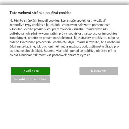
Tato webová stránka používá cookies
Na těchto stránkách fungují cookies, které naše společnosti využívají.
Jednotlivé typy cookies a jejich dobu zpracování naleznete popsané níže
v tabulce. Zvolte prosím Vámi preferovanou variantu. Pokud byste nás
potřebovali ohledně výkonu vašich práv v souvislosti se zpracováním cookies
kontaktovat, obraťte se prosím na společnost, jejíž stránky procházíte, nebo na
našeho Pověřence pro ochranu osobních údajů. Pokud si myslíte, že s osobními
údaji nenakládáme, jak bychom měli, máte možnost podat stížnost u Úřadu pro
ochranu osobních údajů. Budeme však rádi, pokud se nejdříve obrátíte přímo
na nás a budeme tak moct Váš požadavek obratem vyřešit.
MENU
Povolit vše
Nastavení
Povolit pouze nutné
O nákupu
Jak nakupovat
Výměna a vrácení zboží
Reklamační řád
Obchodní podmínky
Doprava
Kontakt