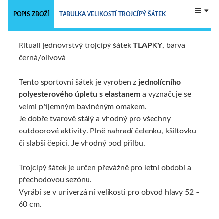
 
POPIS ZBOŽÍ
TABULKA VELIKOSTÍ TROJCÍPÝ ŠÁTEK
Rituall jednovrstvý trojcípý šátek
TLAPKY
, barva
TECHNICKÝ POPIS
ALTERNATIVNÍ ZBOŽÍ
černá/olivová
Tento sportovní šátek je vyroben z
jednolícního
polyesterového úpletu s elastanem
a vyznačuje se
velmi příjemným bavlněným omakem.
Je dobře tvarově stálý a vhodný pro všechny
outdoorové aktivity. Plně nahradí čelenku, kšiltovku
či slabší čepici. Je vhodný pod přilbu.
Trojcípý šátek je určen převážně pro letní období a
přechodovou sezónu.
Vyrábí se v univerzální velikosti pro obvod hlavy 52 –
60 cm.