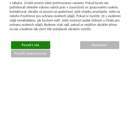
v tabulce. Zvolte prosím Vámi preferovanou variantu. Pokud byste nás
potřebovali ohledně výkonu vašich práv v souvislosti se zpracováním cookies
kontaktovat, obraťte se prosím na společnost, jejíž stránky procházíte, nebo na
našeho Pověřence pro ochranu osobních údajů. Pokud si myslíte, že s osobními
údaji nenakládáme, jak bychom měli, máte možnost podat stížnost u Úřadu pro
ochranu osobních údajů. Budeme však rádi, pokud se nejdříve obrátíte přímo
na nás a budeme tak moct Váš požadavek obratem vyřešit.
MENU
Povolit vše
Nastavení
Povolit pouze nutné
O nákupu
Jak nakupovat
Výměna a vrácení zboží
Reklamační řád
Obchodní podmínky
Doprava
Kontakt
Tabulky velikostí
Nákrčníky 9 v 1
Materiály