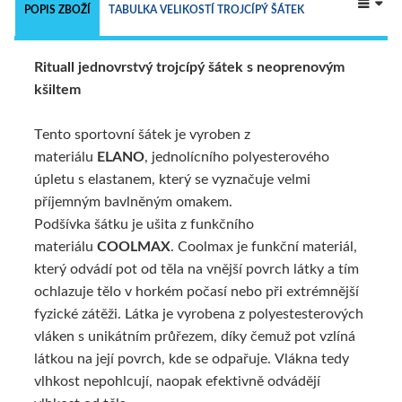
 
POPIS ZBOŽÍ
TABULKA VELIKOSTÍ TROJCÍPÝ ŠÁTEK
Rituall jednovrstvý trojcípý šátek s neoprenovým
TECHNICKÝ POPIS
ALTERNATIVNÍ ZBOŽÍ
kšiltem
Tento sportovní šátek je vyroben z
materiálu
ELANO
, jednolícního polyesterového
úpletu s elastanem, který se vyznačuje velmi
příjemným bavlněným omakem.
Podšívka šátku je ušita z funkčního
materiálu
COOLMAX
. Coolmax je funkční materiál,
který odvádí pot od těla na vnější povrch látky a tím
ochlazuje tělo v horkém počasí nebo při extrémnější
fyzické zátěži. Látka je vyrobena z polyestesterových
vláken s unikátním průřezem, díky čemuž pot vzlíná
látkou na její povrch, kde se odpařuje. Vlákna tedy
vlhkost nepohlcují, naopak efektivně odvádějí