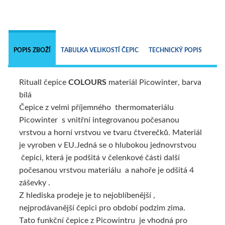
 
POPIS ZBOŽÍ
TABULKA VELIKOSTÍ ČEPIC
TECHNICKÝ POPIS
Rituall čepice
COLOURS
materiál Picowinter, barva
bílá
Čepice z velmi příjemného thermomateriálu
Picowinter s vnitřní integrovanou počesanou
vrstvou a horní vrstvou ve tvaru čtverečků. Materiál
je vyroben v EU.Jedná se o hlubokou jednovrstvou
čepici, která je podšitá v čelenkové části další
počesanou vrstvou materiálu a nahoře je odšitá 4
záševky .
Z hlediska prodeje je to nejoblíbenější ,
nejprodávanější čepici pro období podzim zima.
Tato funkční čepice z Picowintru je vhodná pro