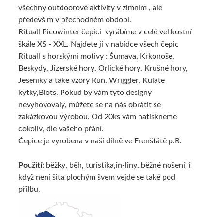
všechny outdoorové aktivity v zimním , ale
především v přechodném období.
Rituall Picowinter čepici vyrábíme v celé velikostní
škále XS - XXL. Najdete jí v nabídce všech čepic
Rituall s horskými motivy : Šumava, Krkonoše,
Beskydy, Jizerské hory, Orlické hory, Krušné hory,
Jeseníky a také vzory Run, Wriggler, Kulaté
kytky,Blots. Pokud by vám tyto designy
nevyhovovaly, můžete se na nás obrátit se
zakázkovou výrobou. Od 20ks vám natiskneme
cokoliv, dle vašeho přání.
Čepice je vyrobena v naší dílně ve Frenštátě p.R.
Použití:
běžky, běh, turistika,in-liny, běžné nošení, i
když není šita plochým švem vejde se také pod
přilbu.