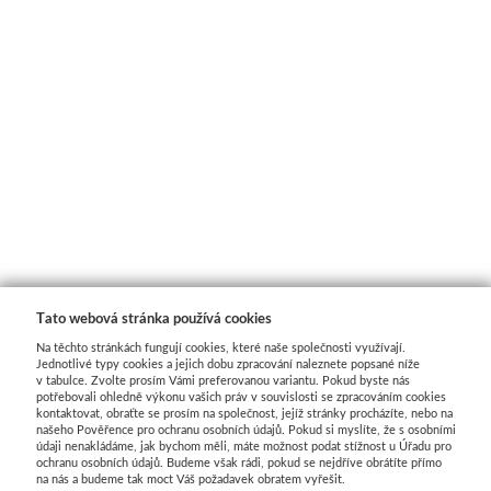
Tato webová stránka používá cookies
Na těchto stránkách fungují cookies, které naše společnosti využívají.
Jednotlivé typy cookies a jejich dobu zpracování naleznete popsané níže
v tabulce. Zvolte prosím Vámi preferovanou variantu. Pokud byste nás
potřebovali ohledně výkonu vašich práv v souvislosti se zpracováním cookies
kontaktovat, obraťte se prosím na společnost, jejíž stránky procházíte, nebo na
našeho Pověřence pro ochranu osobních údajů. Pokud si myslíte, že s osobními
údaji nenakládáme, jak bychom měli, máte možnost podat stížnost u Úřadu pro
ochranu osobních údajů. Budeme však rádi, pokud se nejdříve obrátíte přímo
na nás a budeme tak moct Váš požadavek obratem vyřešit.