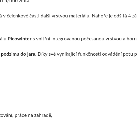
rná/fluo žlutá.
á v čelenkové části další vrstvou materiálu. Nahoře je odšitá 4 
iálu
Picowinter
s vnitřní integrovanou počesanou vrstvou a horn
 podzimu do jara
. Díky své vynikající funkčnosti odvádění potu 
lyžování, práce na zahradě,