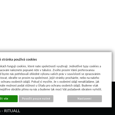
 stránka používá cookies
nkách fungují cookies, které naše společnosti využívají. Jednotlivé typy cookies a
racování naleznete popsané níže v tabulce. Zvolte prosím Vámi preferovanou
d byste nás potřebovali ohledně výkonu vašich práv v souvislosti se zpracováním
tovat, obraťte se prosím na společnost, jejíž stránky procházíte, nebo na našeho
ochranu osobních údajů. Pokud si myslíte, že s osobními údaji nenakládáme, jak
máte možnost podat stížnost u Úřadu pro ochranu osobních údajů. Budeme však
 nejdříve obrátíte přímo na nás a budeme tak moct Váš požadavek obratem vyřešit.
it vše
Povolit pouze nutné
Nastavení
á - RITUALL