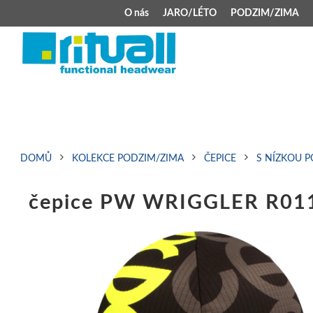
O nás
JARO/LÉTO
PODZIM/ZIMA
JARO/LÉTO
PODZIM/ZIMA
Kšiltovky
Celoroční čepice
Klobouky
Teplá čepice s 
Jarní čepice
Zimní čepice M
DOMŮ
KOLEKCE PODZIM/ZIMA
ČEPICE
S NÍZKOU 
Šátek typu pirát
Kojenecké zimní
čepice PW WRIGGLER R01
Zimní čepice na 
Kukly