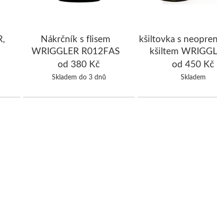
,
Nákrčník s flisem
kšiltovka s neopr
WRIGGLER R012FAS
kšiltem WRIGGL
černá/fluo žlu
od 380 Kč
od 450 Kč
Skladem do 3 dnů
Skladem