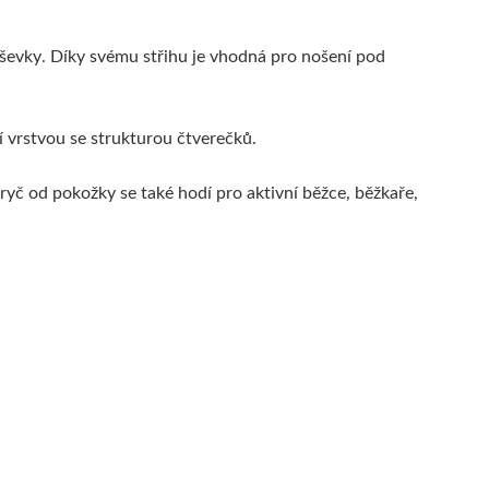
záševky. Díky svému střihu je vhodná pro nošení pod
í vrstvou se strukturou čtverečků.
pryč od pokožky se také hodí pro aktivní běžce, běžkaře,