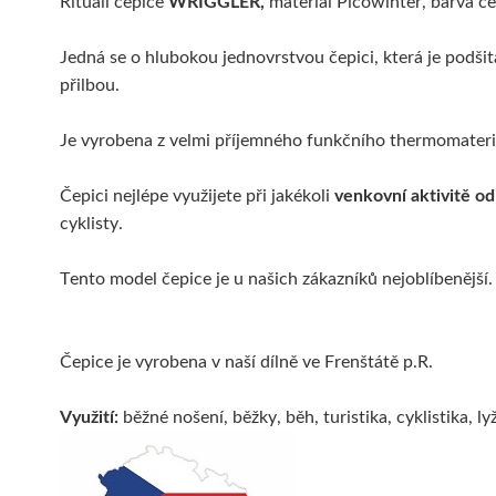
Rituall čepice
WRIGGLER,
materiál Picowinter, barva če
Jedná se o hlubokou jednovrstvou čepici, která je podšit
přilbou.
Je vyrobena z velmi příjemného funkčního thermomater
Čepici nejlépe využijete při jakékoli
venkovní aktivitě od
cyklisty.
Tento model čepice je u našich zákazníků nejoblíbenější.
Čepice je vyrobena v naší dílně ve Frenštátě p.R.
Využití:
běžné nošení, běžky, běh, turistika, cyklistika, 