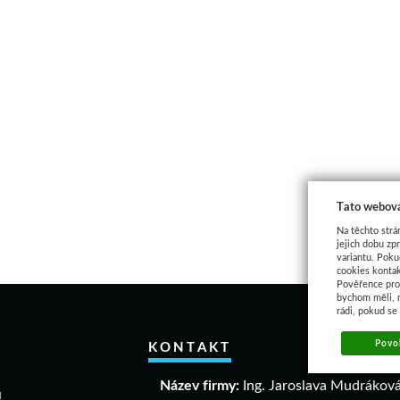
Tato webová
Na těchto strá
jejich dobu zp
variantu. Poku
cookies kontak
Pověřence pro 
bychom měli, 
rádi, pokud se
Povol
KONTAKT
Název firmy:
Ing. Jaroslava Mudrákov
u