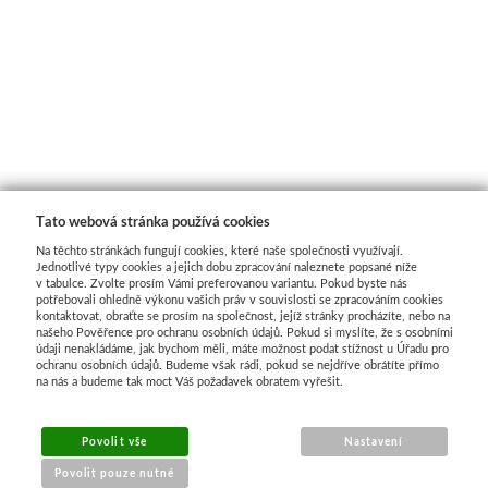
Tato webová stránka používá cookies
Na těchto stránkách fungují cookies, které naše společnosti využívají.
Jednotlivé typy cookies a jejich dobu zpracování naleznete popsané níže
v tabulce. Zvolte prosím Vámi preferovanou variantu. Pokud byste nás
potřebovali ohledně výkonu vašich práv v souvislosti se zpracováním cookies
kontaktovat, obraťte se prosím na společnost, jejíž stránky procházíte, nebo na
našeho Pověřence pro ochranu osobních údajů. Pokud si myslíte, že s osobními
údaji nenakládáme, jak bychom měli, máte možnost podat stížnost u Úřadu pro
ochranu osobních údajů. Budeme však rádi, pokud se nejdříve obrátíte přímo
na nás a budeme tak moct Váš požadavek obratem vyřešit.
MENU
Povolit vše
Nastavení
Povolit pouze nutné
O nákupu