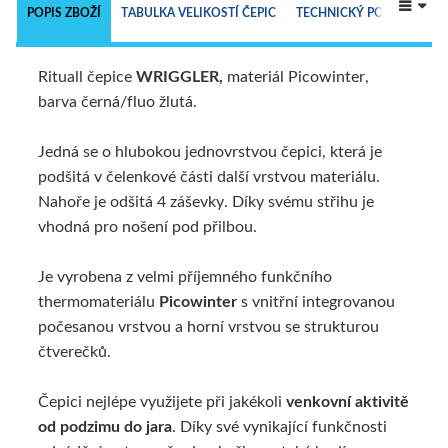
 
POPIS ZBOŽÍ
TABULKA VELIKOSTÍ ČEPIC
TECHNICKÝ POPIS
Rituall čepice
WRIGGLER,
materiál Picowinter,
ALTERNATIVNÍ ZBOŽÍ
barva černá/fluo žlutá.
Jedná se o hlubokou jednovrstvou čepici, která je
podšitá v čelenkové části další vrstvou materiálu.
Nahoře je odšitá 4 záševky. Díky svému střihu je
vhodná pro nošení pod přilbou.
Je vyrobena z velmi příjemného funkčního
thermomateriálu
Picowinter
s vnitřní integrovanou
počesanou vrstvou a horní vrstvou se strukturou
čtverečků.
Čepici nejlépe využijete při jakékoli
venkovní aktivitě
od podzimu do jara
. Díky své vynikající funkčnosti