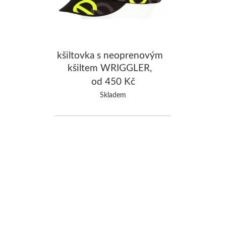
kšiltovka s neoprenovým
kšiltem WRIGGLER,
černá/fluo žlutá
od 450 Kč
Skladem