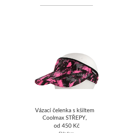
Vázací čelenka s kšiltem
Coolmax STŘEPY,
černá/fluo růžová
od 450 Kč