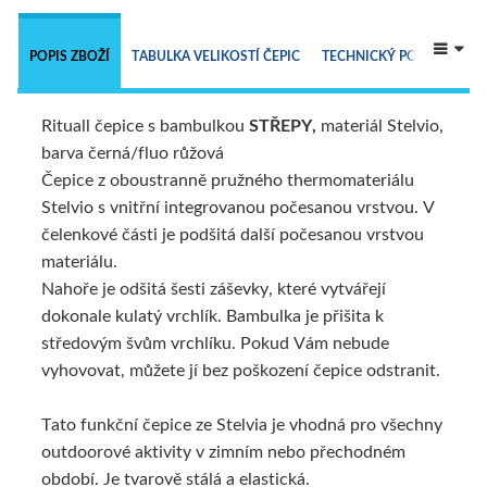
 
POPIS ZBOŽÍ
TABULKA VELIKOSTÍ ČEPIC
TECHNICKÝ POPIS
Rituall čepice s bambulkou
STŘEPY,
materiál Stelvio,
ALTERNATIVNÍ ZBOŽÍ
barva černá/fluo růžová
Čepice z oboustranně pružného thermomateriálu
Stelvio s vnitřní integrovanou počesanou vrstvou. V
čelenkové části je podšitá další počesanou vrstvou
materiálu.
Nahoře je odšitá šesti záševky, které vytvářejí
dokonale kulatý vrchlík. Bambulka je přišita k
středovým švům vrchlíku. Pokud Vám nebude
vyhovovat, můžete jí bez poškození čepice odstranit.
Tato funkční čepice ze Stelvia je vhodná pro všechny
outdoorové aktivity v zimním nebo přechodném
období. Je tvarově stálá a elastická.