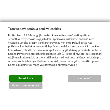
Tato webová stránka používá cookies
Na těchto stránkách fungují cookies, které naše společnosti využívají.
Jednotlivé typy cookies a jejich dobu zpracování naleznete popsané níže
v tabulce. Zvolte prosím Vámi preferovanou variantu. Pokud byste nás
potřebovali ohledně výkonu vašich práv v souvislosti se zpracováním cookies
kontaktovat, obraťte se prosím na společnost, jejíž stránky procházíte, nebo na
našeho Pověřence pro ochranu osobních údajů. Pokud si myslíte, že s osobními
údaji nenakládáme, jak bychom měli, máte možnost podat stížnost u Úřadu pro
ochranu osobních údajů. Budeme však rádi, pokud se nejdříve obrátíte přímo
na nás a budeme tak moct Váš požadavek obratem vyřešit.
MENU
Povolit vše
Nastavení
Povolit pouze nutné
O nákupu
Jak nakupovat
Výměna a vrácení zboží
Reklamační řád