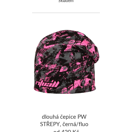
Skladem
dlouhá čepice PW
STŘEPY, černá/fluo
růžová
od 420 Kč