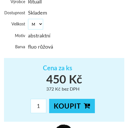
Rituall
Výrobce
ŠUMAVA
Skladem
Dostupnost
JAVORNÍKY
Velikost
VYSOKÉ TAT
abstraktní
Motiv
fluo růžová
Barva
Cena za ks
450 Kč
372 Kč bez DPH
KOUPIT