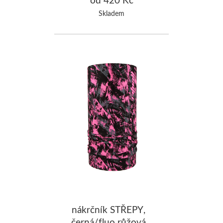
Skladem
nákrčník STŘEPY,
černá/fluo růžová