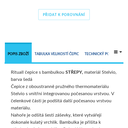
PŘIDAT K POROVNÁNÍ
 
POPIS ZBOŽÍ
TABULKA VELIKOSTÍ ČEPIC
TECHNICKÝ POPIS
Rituall čepice s bambulkou
STŘEPY,
materiál Stelvio,
ALTERNATIVNÍ ZBOŽÍ
barva šedá
Čepice z oboustranně pružného thermomateriálu
Stelvio s vnitřní integrovanou počesanou vrstvou. V
čelenkové části je podšitá další počesanou vrstvou
materiálu.
Nahoře je odšitá šesti záševky, které vytvářejí
dokonale kulatý vrchlík. Bambulka je přišita k