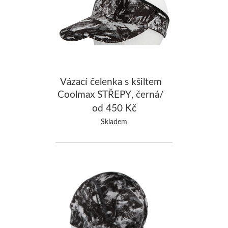
Vázací čelenka s kšiltem
Coolmax STŘEPY, černá/
šedá
od 450 Kč
Skladem