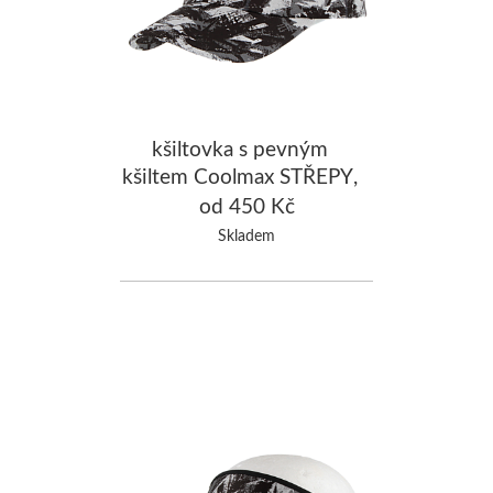
kšiltovka s pevným
kšiltem Coolmax STŘEPY,
černá/šedá
od 450 Kč
Skladem