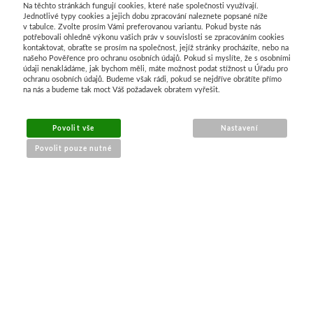
Na těchto stránkách fungují cookies, které naše společnosti využívají.
Jednotlivé typy cookies a jejich dobu zpracování naleznete popsané níže
v tabulce. Zvolte prosím Vámi preferovanou variantu. Pokud byste nás
potřebovali ohledně výkonu vašich práv v souvislosti se zpracováním cookies
kontaktovat, obraťte se prosím na společnost, jejíž stránky procházíte, nebo na
našeho Pověřence pro ochranu osobních údajů. Pokud si myslíte, že s osobními
údaji nenakládáme, jak bychom měli, máte možnost podat stížnost u Úřadu pro
ochranu osobních údajů. Budeme však rádi, pokud se nejdříve obrátíte přímo
na nás a budeme tak moct Váš požadavek obratem vyřešit.
MENU
Povolit vše
Nastavení
Povolit pouze nutné
O nákupu
Jak nakupovat
Výměna a vrácení zboží
Reklamační řád
Obchodní podmínky
Doprava
Kontakt
Tabulky velikostí
Nákrčníky 9 v 1