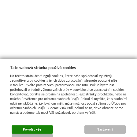
Tato webová stránka používá cookies
Na těchto stránkách fungují cookies, které naše společnosti využívají.
Jednotlivé typy cookies a jejich dobu zpracování naleznete popsané níže
v tabulce. Zvolte prosím Vámi preferovanou variantu. Pokud byste nás
potřebovali ohledně výkonu vašich práv v souvislosti se zpracováním cookies
kontaktovat, obraťte se prosím na společnost, jejíž stránky procházíte, nebo na
našeho Pověřence pro ochranu osobních údajů. Pokud si myslíte, že s osobními
MENU
údaji nenakládáme, jak bychom měli, máte možnost podat stížnost u Úřadu pro
ochranu osobních údajů. Budeme však rádi, pokud se nejdříve obrátíte přímo
na nás a budeme tak moct Váš požadavek obratem vyřešit.
O nákupu
Jak nakupovat
Povolit vše
Nastavení
Výměna a vrácení zboží