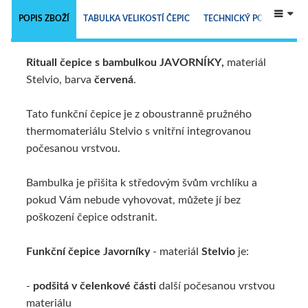
 
POPIS ZBOŽÍ
TABULKA VELIKOSTÍ ČEPIC
TECHNICKÝ POPIS
Rituall čepice s bambulkou
JAVORNÍKY,
materiál
ALTERNATIVNÍ ZBOŽÍ
Stelvio, barva
červená
.
Tato funkční čepice je z oboustranně pružného
thermomateriálu Stelvio s vnitřní integrovanou
počesanou vrstvou.
Bambulka je přišita k středovým švům vrchlíku a
pokud Vám nebude vyhovovat, můžete jí bez
poškození čepice odstranit.
Funkční čepice Javorníky
- materiál
Stelvio
je:
-
podšitá v čelenkové části
další počesanou vrstvou
materiálu