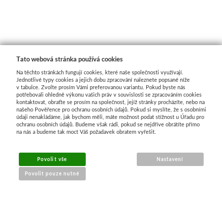
Tato webová stránka používá cookies
Na těchto stránkách fungují cookies, které naše společnosti využívají.
Jednotlivé typy cookies a jejich dobu zpracování naleznete popsané níže
v tabulce. Zvolte prosím Vámi preferovanou variantu. Pokud byste nás
potřebovali ohledně výkonu vašich práv v souvislosti se zpracováním cookies
kontaktovat, obraťte se prosím na společnost, jejíž stránky procházíte, nebo na
našeho Pověřence pro ochranu osobních údajů. Pokud si myslíte, že s osobními
údaji nenakládáme, jak bychom měli, máte možnost podat stížnost u Úřadu pro
ochranu osobních údajů. Budeme však rádi, pokud se nejdříve obrátíte přímo
na nás a budeme tak moct Váš požadavek obratem vyřešit.
MENU
Povolit vše
Nastavení
Povolit pouze nutné
O nákupu
Jak nakupovat
Výměna a vrácení zboží
Reklamační řád