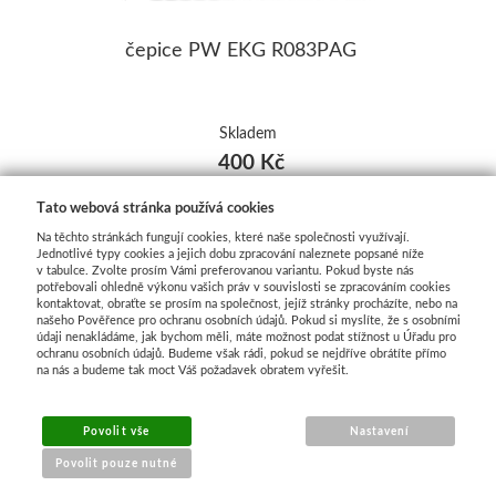
čepice PW EKG R083PAG
Skladem
400 Kč
Tato webová stránka používá cookies
Na těchto stránkách fungují cookies, které naše společnosti využívají.
Jednotlivé typy cookies a jejich dobu zpracování naleznete popsané níže
v tabulce. Zvolte prosím Vámi preferovanou variantu. Pokud byste nás
potřebovali ohledně výkonu vašich práv v souvislosti se zpracováním cookies
kontaktovat, obraťte se prosím na společnost, jejíž stránky procházíte, nebo na
našeho Pověřence pro ochranu osobních údajů. Pokud si myslíte, že s osobními
údaji nenakládáme, jak bychom měli, máte možnost podat stížnost u Úřadu pro
ochranu osobních údajů. Budeme však rádi, pokud se nejdříve obrátíte přímo
na nás a budeme tak moct Váš požadavek obratem vyřešit.
Povolit vše
Nastavení
Povolit pouze nutné