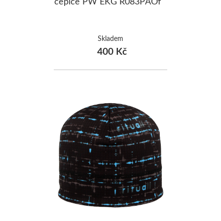
čepice PW EKG R083PAOf
Skladem
400 Kč