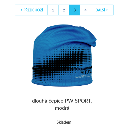
ŠUMAVA
PŘEDCHOZÍ
1
2
3
4
DALŠÍ
JAVORNÍKY
VYSOKÉ TAT
dlouhá čepice PW SPORT,
modrá
Skladem