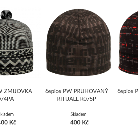
PW ZMIJOVKA
čepice PW PRUHOVANÝ
čepice
074PA
RITUALL R075P
Skladem
Skladem
00 Kč
400 Kč