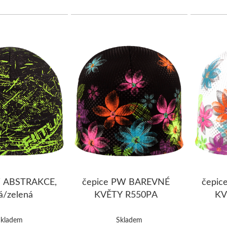
W ABSTRAKCE,
čepice PW BAREVNÉ
čepi
á/zelená
KVĚTY R550PA
KV
Skladem
Skladem