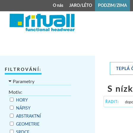
O nás
JARO/LÉTO
PODZIM/ZIMA
JARO/LÉTO
PODZIM/ZIMA
Kšiltovky
Celoroční čepice
Klobouky
Teplá čepice s 
Jarní čepice
Zimní čepice M
TEPLÁ 
FILTROVÁNÍ:
Šátek typu pirát
Kojenecké zimní
Parametry
Zimní čepice na 
S níz
Motiv:
Kukly
HORY
ŘADIT:
NÁPISY
ABSTRAKTNÍ
GEOMETRIE
SRDCE