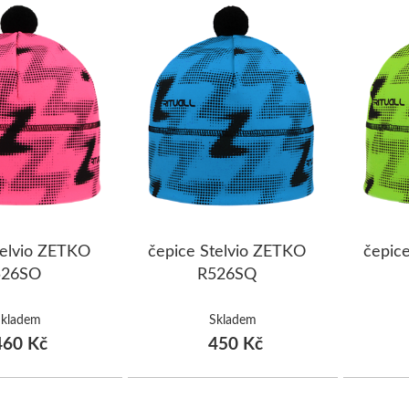
ŠUMAVA
JAVORNÍKY
VYSOKÉ TATRY
telvio ZETKO
čepice Stelvio ZETKO
čepic
526SO
R526SQ
Skladem
Skladem
60 Kč
450 Kč