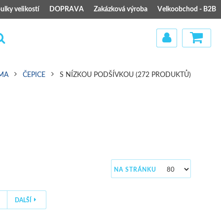
ulky velikostí
DOPRAVA
Zakázková výroba
Velkoobchod - B2B
IMA
ČEPICE
S NÍZKOU PODŠÍVKOU
(272 PRODUKTŮ)
)
NA STRÁNKU
DALŠÍ