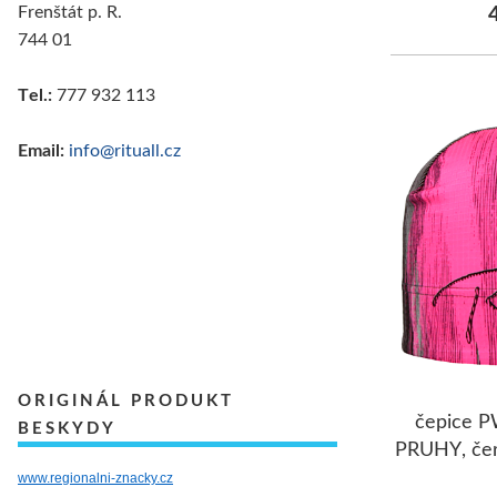
Frenštát p. R.
4
744 01
Tel.:
777 932 113
Email:
info@rituall.cz
ORIGINÁL PRODUKT
čepice 
BESKYDY
PRUHY, čer
www.regionalni-znacky.cz