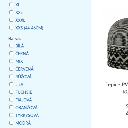
XL
XXL
XXXL
XXS (44-46CM)
Barva:
BÍLÁ
ČERNÁ
MIX
ČERVENÁ
RŮŽOVÁ
čepice 
LILA
R
FUCHSIE
FIALOVÁ
ORANŽOVÁ
4
TYRKYSOVÁ
MODRÁ