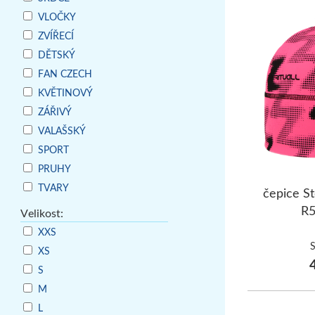
VLOČKY
ZVÍŘECÍ
DĚTSKÝ
FAN CZECH
KVĚTINOVÝ
ZÁŘIVÝ
VALAŠSKÝ
SPORT
PRUHY
TVARY
čepice S
R
Velikost:
XXS
XS
4
S
M
L